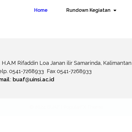
Home
Rundown Kegiatan
l. H.A.M Rifaddin Loa Janan ilir Samarinda, Kalimanta
elp. 0541-7268933 Fax 0541-7268
9
33
mail
:
buaf@uinsi.ac.id
© 2024 BUAF |
PopularFX Theme