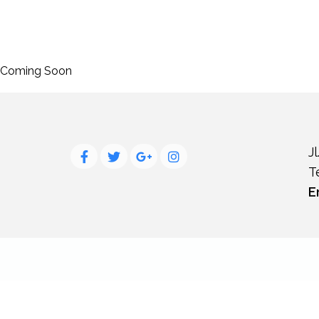
Coming Soon
J
T
E